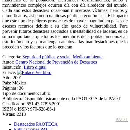
movimientos complejos ocurren día con día alrededor del mundo.
Cada año estos desastres ocasionan numerosas víctimas, heridos y
damnificados, así como cuantiosas pérdidas económicas. El impacto
que este tipo de peligros provoca es de mayor magnitud en países de
escasos recursos debido a su alto grado de vulnerabilidad. Para
prevenir futuros desastres asociados a inestabilidad de laderas, es de
suma importancia que todos los miembros de la población conozcan
este fenómeno y se mantengan atentos a las manifestaciones que lo
preceden y los factores que lo generan
Categoría:
Seguridad pública y social
,
Medio ambiente
Autor:
Centro Nacional de Prevención de Desastres
Institución:
Libro digital
Enlace:
Ver libro
Año:
2001
País:
México
Páginas:
36
Tipo de documento:
Libro
Biblioteca:
Disponible físicamente en la PAOTECA de la PAOT
Clasificador:
551.43 C395 2001
ISBN o ISSN:
970-628-86-1
Vistas:
2213
PAOT
Destacados PAOTECA
Publicaciones PAOT