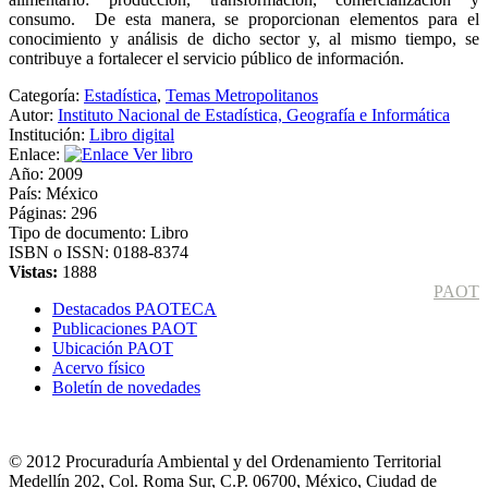
consumo. De esta manera, se proporcionan elementos para el
conocimiento y análisis de dicho sector y, al mismo tiempo, se
contribuye a fortalecer el servicio público de información.
Categoría:
Estadística
,
Temas Metropolitanos
Autor:
Instituto Nacional de Estadística, Geografía e Informática
Institución:
Libro digital
Enlace:
Ver libro
Año:
2009
País:
México
Páginas:
296
Tipo de documento:
Libro
ISBN o ISSN:
0188-8374
Vistas:
1888
PAOT
Destacados PAOTECA
Publicaciones PAOT
Ubicación PAOT
Acervo físico
Boletín de novedades
© 2012 Procuraduría Ambiental y del Ordenamiento Territorial
Medellín 202, Col. Roma Sur, C.P. 06700, México, Ciudad de