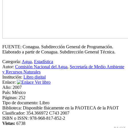
FUENTE: Conagua. Subdirección General de Programación.
Elaborado a partir de Conagua. Subdirección General Técnica.
Categoría:
Agua
,
Estadística
Autor:
Comisión Nacional del Agua
,
Secretaría de Medio Ambiente
y Recursos Naturales
Institución:
Libro digital
Enlace:
Ver libro
Año:
2007
País:
México
Páginas:
252
Tipo de documento:
Libro
Biblioteca:
Disponible físicamente en la PAOTECA de la PAOT
Clasificador:
354.366972 C743 2007
ISBN o ISSN:
978-968-817-852-2
Vistas:
6738