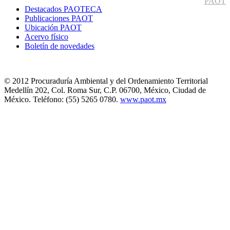
PAOT
Destacados PAOTECA
Publicaciones PAOT
Ubicación PAOT
Acervo físico
Boletín de novedades
© 2012 Procuraduría Ambiental y del Ordenamiento Territorial
Medellín 202, Col. Roma Sur, C.P. 06700, México, Ciudad de
México. Teléfono: (55) 5265 0780.
www.paot.mx