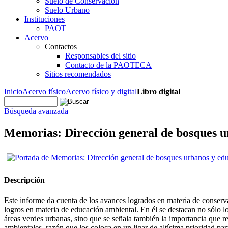
Suelo de Conservación
Suelo Urbano
Instituciones
PAOT
Acervo
Contactos
Responsables del sitio
Contacto de la PAOTECA
Sitios recomendados
Inicio
Acervo físico
Acervo físico y digital
Libro digital
Búsqueda avanzada
Memorias: Dirección general de bosques u
Descripción
Este informe da cuenta de los avances logrados en materia de conserv
logros en materia de educación ambiental. En él se destacan no sólo los
áreas verdes urbanas, sino que se señala también la importancia que rev
ambientales, razón que los coloca en un ligar de altísima prioridad pa