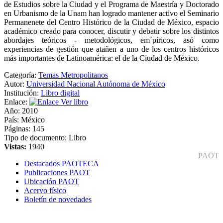
de Estudios sobre la Ciudad y el Programa de Maestría y Doctorado
en Urbanismo de la Unam han logrado mantener activo el Seminario
Permanenete del Centro Histórico de la Ciudad de México, espacio
académico creado para conocer, discutir y debatir sobre los distintos
abordajes teóricos - metodológicos, em´píricos, asó como
experiencias de gestión que atañen a uno de los centros históricos
más importantes de Latinoamérica: el de la Ciudad de México.
Categoría:
Temas Metropolitanos
Autor:
Universidad Nacional Autónoma de México
Institución:
Libro digital
Enlace:
Ver libro
Año:
2010
País:
México
Páginas:
145
Tipo de documento:
Libro
Vistas:
1940
PAOT
Destacados PAOTECA
Publicaciones PAOT
Ubicación PAOT
Acervo físico
Boletín de novedades