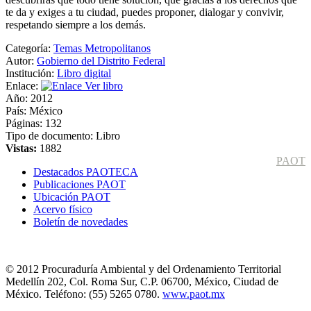
te da y exiges a tu ciudad, puedes proponer, dialogar y convivir,
respetando siempre a los demás.
Categoría:
Temas Metropolitanos
Autor:
Gobierno del Distrito Federal
Institución:
Libro digital
Enlace:
Ver libro
Año:
2012
País:
México
Páginas:
132
Tipo de documento:
Libro
Vistas:
1882
PAOT
Destacados PAOTECA
Publicaciones PAOT
Ubicación PAOT
Acervo físico
Boletín de novedades
© 2012 Procuraduría Ambiental y del Ordenamiento Territorial
Medellín 202, Col. Roma Sur, C.P. 06700, México, Ciudad de
México. Teléfono: (55) 5265 0780.
www.paot.mx