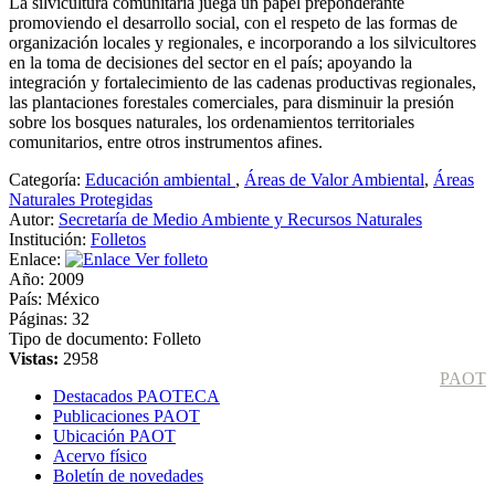
La silvicultura comunitaria juega un papel preponderante
promoviendo el desarrollo social, con el respeto de las formas de
organización locales y regionales, e incorporando a los silvicultores
en la toma de decisiones del sector en el país; apoyando la
integración y fortalecimiento de las cadenas productivas regionales,
las plantaciones forestales comerciales, para disminuir la presión
sobre los bosques naturales, los ordenamientos territoriales
comunitarios, entre otros instrumentos afines.
Categoría:
Educación ambiental
,
Áreas de Valor Ambiental
,
Áreas
Naturales Protegidas
Autor:
Secretaría de Medio Ambiente y Recursos Naturales
Institución:
Folletos
Enlace:
Ver folleto
Año:
2009
País:
México
Páginas:
32
Tipo de documento:
Folleto
Vistas:
2958
PAOT
Destacados PAOTECA
Publicaciones PAOT
Ubicación PAOT
Acervo físico
Boletín de novedades