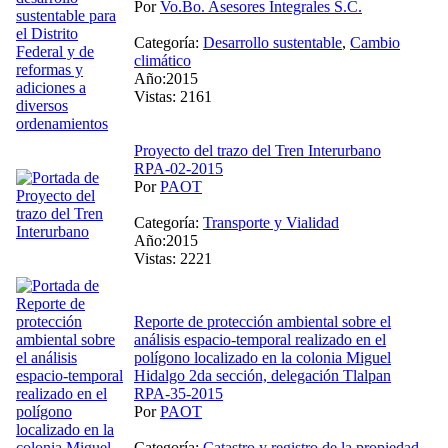
Por
Vo.Bo. Asesores Integrales S.C.
Categoría:
Desarrollo sustentable
,
Cambio
climático
Año:2015
Vistas: 2161
Proyecto del trazo del Tren Interurbano
RPA-02-2015
Por
PAOT
Categoría:
Transporte y Vialidad
Año:2015
Vistas: 2221
Reporte de protección ambiental sobre el
análisis espacio-temporal realizado en el
polígono localizado en la colonia Miguel
Hidalgo 2da sección, delegación Tlalpan
RPA-35-2015
Por
PAOT
Categoría:
Catastro y registro de la propiedad