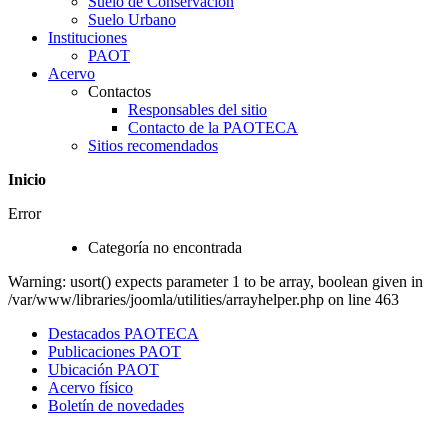
Suelo de Conservación
Suelo Urbano
Instituciones
PAOT
Acervo
Contactos
Responsables del sitio
Contacto de la PAOTECA
Sitios recomendados
Inicio
Error
Categoría no encontrada
Warning: usort() expects parameter 1 to be array, boolean given in
/var/www/libraries/joomla/utilities/arrayhelper.php on line 463
Destacados PAOTECA
Publicaciones PAOT
Ubicación PAOT
Acervo físico
Boletín de novedades